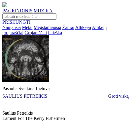
PAGRINDINIS
MUZIKA
PRISIJUNGTI
Naujausia
Metai
Mėgstamiausia
Žanrai
Atlikėjai
Atlikėjų
grojaraščiai
Grojaraščiai
Paieška
Pasaulis Sveikina Lietuvą
SAULIUS PETREIKIS
Groti viską
Saulius Petreikis
Lament For The Kerry Fishermen