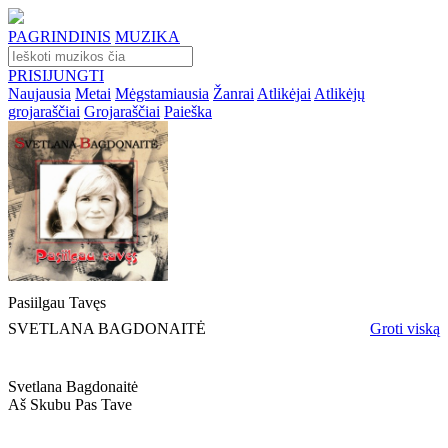
PAGRINDINIS
MUZIKA
PRISIJUNGTI
Naujausia
Metai
Mėgstamiausia
Žanrai
Atlikėjai
Atlikėjų
grojaraščiai
Grojaraščiai
Paieška
Pasiilgau Tavęs
SVETLANA BAGDONAITĖ
Groti viską
Svetlana Bagdonaitė
Aš Skubu Pas Tave