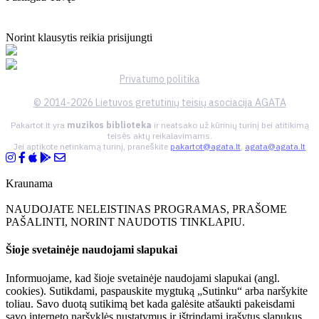
Norint klausytis reikia prisijungti
Privatumo politika
© 2014-2026 Lietuvos gretutinių teisių asociacija AGATA
Pakartot.lt yra
muzikos biblioteka
ir neatsako už kūrinių turinį bei atitikimą
teisės aktų reikalavimams.
Jei aptikote netinkamą turinį, praneškite
pakartot@agata.lt
,
agata@agata.lt
Kraunama
NAUDOJATE NELEISTINAS PROGRAMAS, PRAŠOME
PAŠALINTI, NORINT NAUDOTIS TINKLAPIU.
Šioje svetainėje naudojami slapukai
Informuojame, kad šioje svetainėje naudojami slapukai (angl.
cookies). Sutikdami, paspauskite mygtuką „Sutinku“ arba naršykite
toliau. Savo duotą sutikimą bet kada galėsite atšaukti pakeisdami
savo interneto naršyklės nustatymus ir ištrindami įrašytus slapukus.