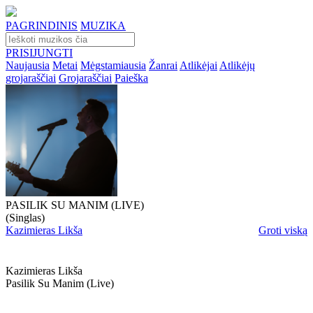
PAGRINDINIS
MUZIKA
PRISIJUNGTI
Naujausia
Metai
Mėgstamiausia
Žanrai
Atlikėjai
Atlikėjų
grojaraščiai
Grojaraščiai
Paieška
PASILIK SU MANIM (LIVE)
(Singlas)
Kazimieras Likša
Groti viską
Kazimieras Likša
Pasilik Su Manim (live)