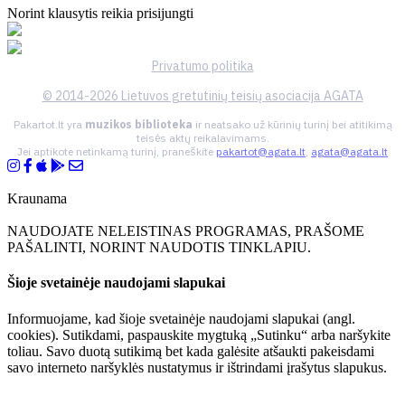
Norint klausytis reikia prisijungti
Privatumo politika
© 2014-2026 Lietuvos gretutinių teisių asociacija AGATA
Pakartot.lt yra
muzikos biblioteka
ir neatsako už kūrinių turinį bei atitikimą
teisės aktų reikalavimams.
Jei aptikote netinkamą turinį, praneškite
pakartot@agata.lt
,
agata@agata.lt
Kraunama
NAUDOJATE NELEISTINAS PROGRAMAS, PRAŠOME
PAŠALINTI, NORINT NAUDOTIS TINKLAPIU.
Šioje svetainėje naudojami slapukai
Informuojame, kad šioje svetainėje naudojami slapukai (angl.
cookies). Sutikdami, paspauskite mygtuką „Sutinku“ arba naršykite
toliau. Savo duotą sutikimą bet kada galėsite atšaukti pakeisdami
savo interneto naršyklės nustatymus ir ištrindami įrašytus slapukus.