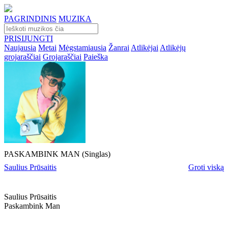
PAGRINDINIS
MUZIKA
PRISIJUNGTI
Naujausia
Metai
Mėgstamiausia
Žanrai
Atlikėjai
Atlikėjų
grojaraščiai
Grojaraščiai
Paieška
PASKAMBINK MAN (Singlas)
Saulius Prūsaitis
Groti viską
Saulius Prūsaitis
Paskambink Man