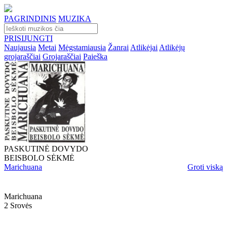
PAGRINDINIS
MUZIKA
PRISIJUNGTI
Naujausia
Metai
Mėgstamiausia
Žanrai
Atlikėjai
Atlikėjų
grojaraščiai
Grojaraščiai
Paieška
PASKUTINĖ DOVYDO
BEISBOLO SĖKMĖ
Marichuana
Groti viską
Marichuana
2 Srovės