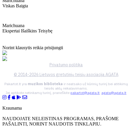
Marichuana
Viskas Baigta
Marichuana
Ekspertai Išaiškins Teisybę
Norint klausytis reikia prisijungti
Privatumo politika
© 2014-2026 Lietuvos gretutinių teisių asociacija AGATA
Pakartot.lt yra
muzikos biblioteka
ir neatsako už kūrinių turinį bei atitikimą
teisės aktų reikalavimams.
Jei aptikote netinkamą turinį, praneškite
pakartot@agata.lt
,
agata@agata.lt
Kraunama
NAUDOJATE NELEISTINAS PROGRAMAS, PRAŠOME
PAŠALINTI, NORINT NAUDOTIS TINKLAPIU.