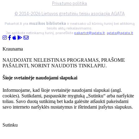
Privatumo politika
© 2014-2026 Lietuvos gretutinių teisių asociacija AGATA
Pakartot.lt yra
muzikos biblioteka
ir neatsako už kūrinių turinį bei atitikimą
teisės aktų reikalavimams.
Jei aptikote netinkamą turinį, praneškite
pakartot@agata.lt
,
agata@agata.lt
Kraunama
NAUDOJATE NELEISTINAS PROGRAMAS, PRAŠOME
PAŠALINTI, NORINT NAUDOTIS TINKLAPIU.
Šioje svetainėje naudojami slapukai
Informuojame, kad šioje svetainėje naudojami slapukai (angl.
cookies). Sutikdami, paspauskite mygtuką „Sutinku“ arba naršykite
toliau. Savo duotą sutikimą bet kada galėsite atšaukti pakeisdami
savo interneto naršyklės nustatymus ir ištrindami įrašytus slapukus.
Sutinku