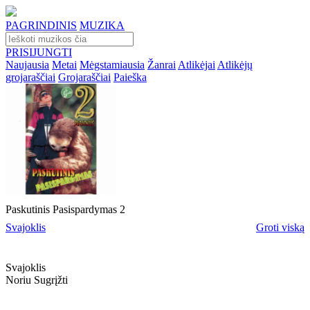
PAGRINDINIS
MUZIKA
PRISIJUNGTI
Naujausia
Metai
Mėgstamiausia
Žanrai
Atlikėjai
Atlikėjų
grojaraščiai
Grojaraščiai
Paieška
Paskutinis Pasispardymas 2
Svajoklis
Groti viską
Svajoklis
Noriu Sugrįžti