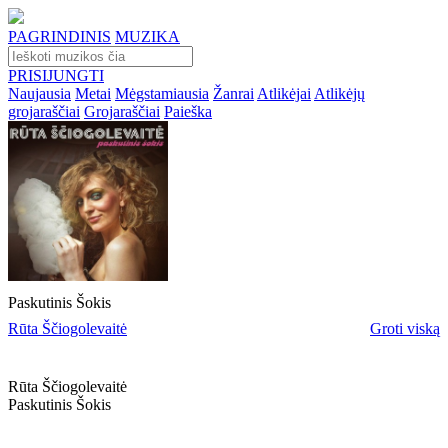
PAGRINDINIS
MUZIKA
PRISIJUNGTI
Naujausia
Metai
Mėgstamiausia
Žanrai
Atlikėjai
Atlikėjų
grojaraščiai
Grojaraščiai
Paieška
Paskutinis Šokis
Rūta Ščiogolevaitė
Groti viską
Rūta Ščiogolevaitė
Paskutinis Šokis