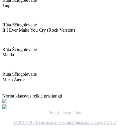
Rūta Ščiogolevaitė
Taip
Rūta Ščiogolevaitė
If I Ever Make You Cry (rock Version)
Rūta Ščiogolevaitė
Malda
Rūta Ščiogolevaitė
Mūsų Žiema
Norint klausytis reikia prisijungti
Privatumo politika
© 2014-2026 Lietuvos gretutinių teisių asociacija AGATA