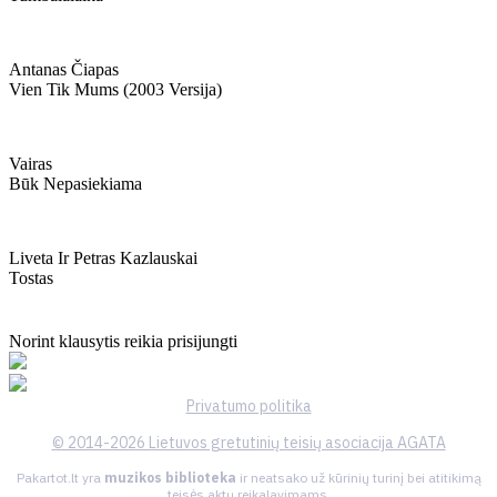
Antanas Čiapas
Vien Tik Mums (2003 Versija)
Vairas
Būk Nepasiekiama
Liveta Ir Petras Kazlauskai
Tostas
Norint klausytis reikia prisijungti
Privatumo politika
© 2014-2026 Lietuvos gretutinių teisių asociacija AGATA
Pakartot.lt yra
muzikos biblioteka
ir neatsako už kūrinių turinį bei atitikimą
teisės aktų reikalavimams.