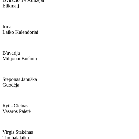
Dviračio Tv Atlikėjai
Etikmatj
Irma
Laiko Kalendoriai
B'avarija
Milijonai Bučinių
Steponas Januška
Guodėja
Rytis Cicinas
Vasaros Paletė
Virgis Stakėnas
Tumbalalaika