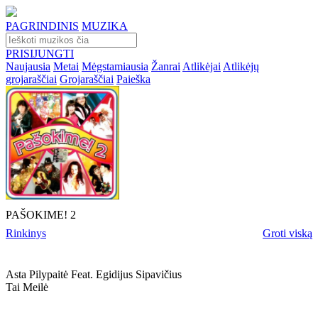
PAGRINDINIS
MUZIKA
PRISIJUNGTI
Naujausia
Metai
Mėgstamiausia
Žanrai
Atlikėjai
Atlikėjų
grojaraščiai
Grojaraščiai
Paieška
PAŠOKIME! 2
Rinkinys
Groti viską
Asta Pilypaitė Feat. Egidijus Sipavičius
Tai Meilė