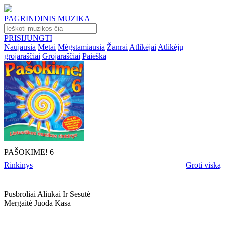
PAGRINDINIS
MUZIKA
PRISIJUNGTI
Naujausia
Metai
Mėgstamiausia
Žanrai
Atlikėjai
Atlikėjų
grojaraščiai
Grojaraščiai
Paieška
PAŠOKIME! 6
Rinkinys
Groti viską
Pusbroliai Aliukai Ir Sesutė
Mergaitė Juoda Kasa