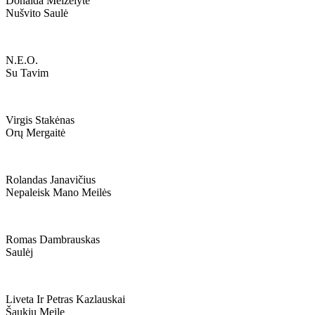
Donalda Meiželytė
Nušvito Saulė
N.e.o.
Su Tavim
Virgis Stakėnas
Orų Mergaitė
Rolandas Janavičius
Nepaleisk Mano Meilės
Romas Dambrauskas
Saulėj
Liveta Ir Petras Kazlauskai
Šaukiu Meilę