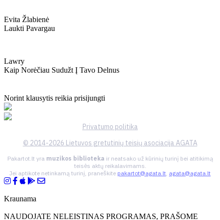
Evita Žlabienė
Laukti Pavargau
Lawry
Kaip Norėčiau Sudužt Į Tavo Delnus
Norint klausytis reikia prisijungti
Privatumo politika
© 2014-2026 Lietuvos gretutinių teisių asociacija AGATA
Pakartot.lt yra
muzikos biblioteka
ir neatsako už kūrinių turinį bei atitikimą
teisės aktų reikalavimams.
Jei aptikote netinkamą turinį, praneškite
pakartot@agata.lt
,
agata@agata.lt
Kraunama
NAUDOJATE NELEISTINAS PROGRAMAS, PRAŠOME