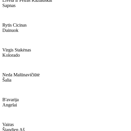
Liveta Ir Petras Kazlauskai
Sapnas
Rytis Cicinas
Dainuok
Virgis Stakėnas
Kolorado
Neda Malūnavičiūtė
Šalia
B'avarija
Angelai
Vairas
Šiandien Aš