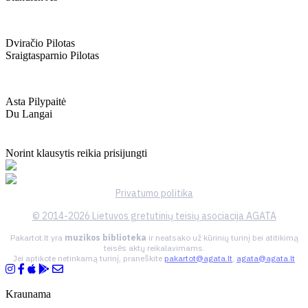
Dviračio Pilotas
Sraigtasparnio Pilotas
Asta Pilypaitė
Du Langai
Norint klausytis reikia prisijungti
Privatumo politika
© 2014-2026 Lietuvos gretutinių teisių asociacija AGATA
Pakartot.lt yra
muzikos biblioteka
ir neatsako už kūrinių turinį bei atitikimą
teisės aktų reikalavimams.
Jei aptikote netinkamą turinį, praneškite
pakartot@agata.lt
,
agata@agata.lt
Kraunama