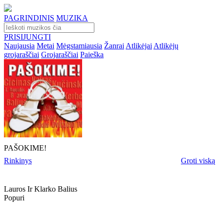
PAGRINDINIS
MUZIKA
PRISIJUNGTI
Naujausia
Metai
Mėgstamiausia
Žanrai
Atlikėjai
Atlikėjų
grojaraščiai
Grojaraščiai
Paieška
PAŠOKIME!
Rinkinys
Groti viską
Lauros Ir Klarko Balius
Popuri