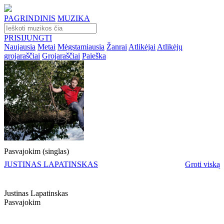
PAGRINDINIS
MUZIKA
PRISIJUNGTI
Naujausia
Metai
Mėgstamiausia
Žanrai
Atlikėjai
Atlikėjų
grojaraščiai
Grojaraščiai
Paieška
Pasvajokim (singlas)
JUSTINAS LAPATINSKAS
Groti viską
Justinas Lapatinskas
Pasvajokim