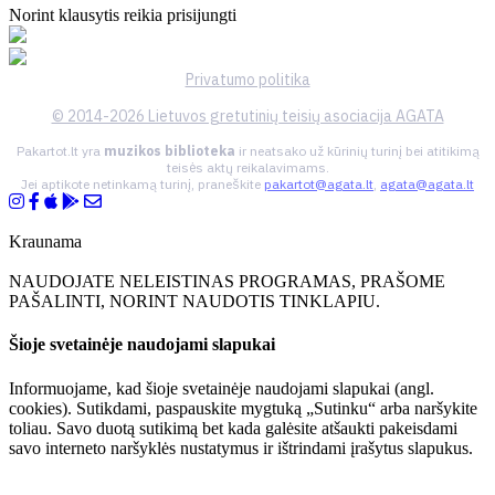
Norint klausytis reikia prisijungti
Privatumo politika
© 2014-2026 Lietuvos gretutinių teisių asociacija AGATA
Pakartot.lt yra
muzikos biblioteka
ir neatsako už kūrinių turinį bei atitikimą
teisės aktų reikalavimams.
Jei aptikote netinkamą turinį, praneškite
pakartot@agata.lt
,
agata@agata.lt
Kraunama
NAUDOJATE NELEISTINAS PROGRAMAS, PRAŠOME
PAŠALINTI, NORINT NAUDOTIS TINKLAPIU.
Šioje svetainėje naudojami slapukai
Informuojame, kad šioje svetainėje naudojami slapukai (angl.
cookies). Sutikdami, paspauskite mygtuką „Sutinku“ arba naršykite
toliau. Savo duotą sutikimą bet kada galėsite atšaukti pakeisdami
savo interneto naršyklės nustatymus ir ištrindami įrašytus slapukus.