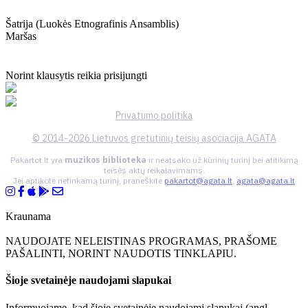
Šatrija (luokės Etnografinis Ansamblis)
Maršas
Norint klausytis reikia prisijungti
Privatumo politika
© 2014-2026 Lietuvos gretutinių teisių asociacija AGATA
Pakartot.lt yra
muzikos biblioteka
ir neatsako už kūrinių turinį bei atitikimą
teisės aktų reikalavimams.
Jei aptikote netinkamą turinį, praneškite
pakartot@agata.lt
,
agata@agata.lt
Kraunama
NAUDOJATE NELEISTINAS PROGRAMAS, PRAŠOME
PAŠALINTI, NORINT NAUDOTIS TINKLAPIU.
Šioje svetainėje naudojami slapukai
Informuojame, kad šioje svetainėje naudojami slapukai (angl.