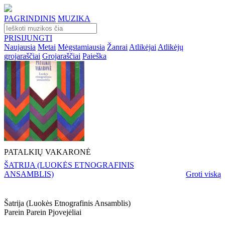
PAGRINDINIS
MUZIKA
PRISIJUNGTI
Naujausia
Metai
Mėgstamiausia
Žanrai
Atlikėjai
Atlikėjų
grojaraščiai
Grojaraščiai
Paieška
PATALKIŲ VAKARONĖ
ŠATRIJA (LUOKĖS ETNOGRAFINIS
ANSAMBLIS)
Groti viską
Šatrija (luokės Etnografinis Ansamblis)
Parein Parein Pjovejėliai