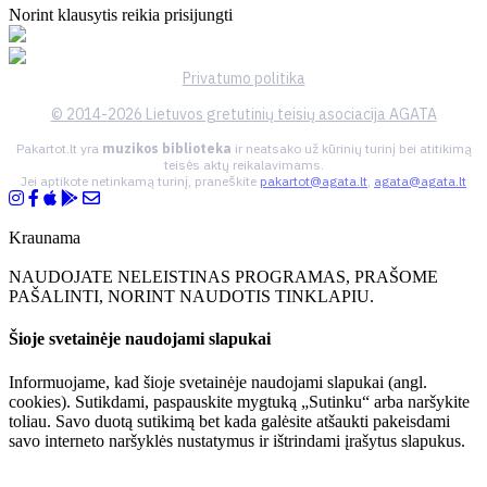
Norint klausytis reikia prisijungti
Privatumo politika
© 2014-2026 Lietuvos gretutinių teisių asociacija AGATA
Pakartot.lt yra
muzikos biblioteka
ir neatsako už kūrinių turinį bei atitikimą
teisės aktų reikalavimams.
Jei aptikote netinkamą turinį, praneškite
pakartot@agata.lt
,
agata@agata.lt
Kraunama
NAUDOJATE NELEISTINAS PROGRAMAS, PRAŠOME
PAŠALINTI, NORINT NAUDOTIS TINKLAPIU.
Šioje svetainėje naudojami slapukai
Informuojame, kad šioje svetainėje naudojami slapukai (angl.
cookies). Sutikdami, paspauskite mygtuką „Sutinku“ arba naršykite
toliau. Savo duotą sutikimą bet kada galėsite atšaukti pakeisdami
savo interneto naršyklės nustatymus ir ištrindami įrašytus slapukus.