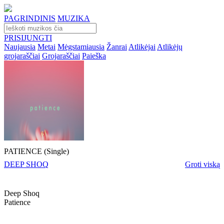
PAGRINDINIS
MUZIKA
PRISIJUNGTI
Naujausia
Metai
Mėgstamiausia
Žanrai
Atlikėjai
Atlikėjų
grojaraščiai
Grojaraščiai
Paieška
PATIENCE (Single)
DEEP SHOQ
Groti viską
Deep Shoq
Patience