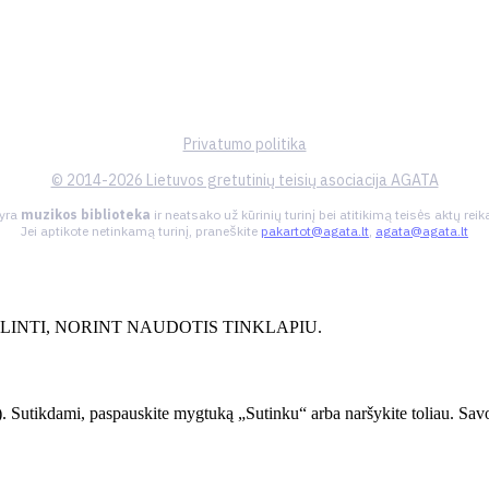
Privatumo politika
© 2014-2026 Lietuvos gretutinių teisių asociacija AGATA
 yra
muzikos biblioteka
ir neatsako už kūrinių turinį bei atitikimą teisės aktų re
Jei aptikote netinkamą turinį, praneškite
pakartot@agata.lt
,
agata@agata.lt
INTI, NORINT NAUDOTIS TINKLAPIU.
. Sutikdami, paspauskite mygtuką „Sutinku“ arba naršykite toliau. Savo