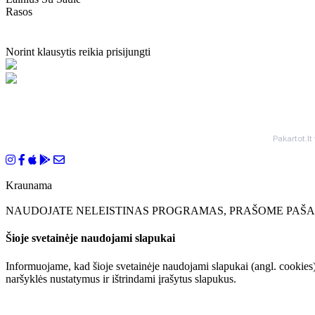
Rasos
Norint klausytis reikia prisijungti
Pakartot.lt
Kraunama
NAUDOJATE NELEISTINAS PROGRAMAS, PRAŠOME PAŠAL
Šioje svetainėje naudojami slapukai
Informuojame, kad šioje svetainėje naudojami slapukai (angl. cookies)
naršyklės nustatymus ir ištrindami įrašytus slapukus.