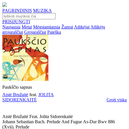
PAGRINDINIS
MUZIKA
PRISIJUNGTI
Naujausia
Metai
Mėgstamiausia
Žanrai
Atlikėjai
Atlikėjų
grojaraščiai
Grojaraščiai
Paieška
Paukščio sapnas
Aistė Bružaitė
feat.
JOLITA
SIDORENKAITĖ
Groti viską
Aistė Bružaitė Feat. Jolita Sidorenkaitė
Johann Sebastian Bach. Prelude And Fugue As-Dur Bwv 886
(xvii). Prelude