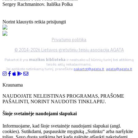
Sergey Rachmaninov. Itališka Polka
Norint klausytis reikia prisijungti
Privatumo politika
© 2014-2026 Lietuvos gretutinių teisių asociacija AGATA
Pakartot.lt yra
muzikos biblioteka
ir neatsako už kūrinių turinį bei atitikimą
teisės aktų reikalavimams.
Jei aptikote netinkamą turinį, praneškite
pakartot@agata.lt
,
agata@agata.lt
Kraunama
NAUDOJATE NELEISTINAS PROGRAMAS, PRAŠOME
PAŠALINTI, NORINT NAUDOTIS TINKLAPIU.
Šioje svetainėje naudojami slapukai
Informuojame, kad šioje svetainėje naudojami slapukai (angl.
cookies). Sutikdami, paspauskite mygtuką „Sutinku“ arba naršykite
toliau. Savo duotą sutikimą bet kada galėsite atšaukti pakeisdami