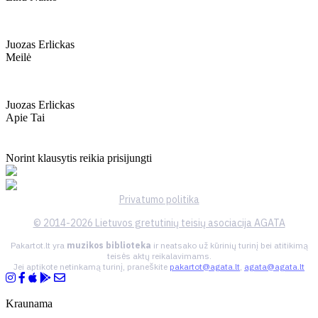
Juozas Erlickas
Meilė
Juozas Erlickas
Apie Tai
Norint klausytis reikia prisijungti
Privatumo politika
© 2014-2026 Lietuvos gretutinių teisių asociacija AGATA
Pakartot.lt yra
muzikos biblioteka
ir neatsako už kūrinių turinį bei atitikimą
teisės aktų reikalavimams.
Jei aptikote netinkamą turinį, praneškite
pakartot@agata.lt
,
agata@agata.lt
Kraunama