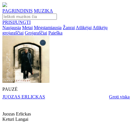
PAGRINDINIS
MUZIKA
PRISIJUNGTI
Naujausia
Metai
Mėgstamiausia
Žanrai
Atlikėjai
Atlikėjų
grojaraščiai
Grojaraščiai
Paieška
PAUZĖ
JUOZAS ERLICKAS
Groti viską
Juozas Erlickas
Keturi Langai