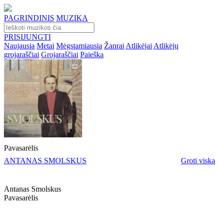
PAGRINDINIS
MUZIKA
PRISIJUNGTI
Naujausia
Metai
Mėgstamiausia
Žanrai
Atlikėjai
Atlikėjų
grojaraščiai
Grojaraščiai
Paieška
Pavasarėlis
ANTANAS SMOLSKUS
Groti viską
Antanas Smolskus
Pavasarėlis