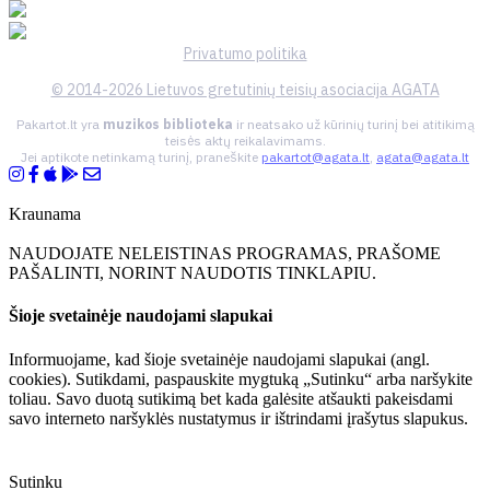
Privatumo politika
© 2014-2026 Lietuvos gretutinių teisių asociacija AGATA
Pakartot.lt yra
muzikos biblioteka
ir neatsako už kūrinių turinį bei atitikimą
teisės aktų reikalavimams.
Jei aptikote netinkamą turinį, praneškite
pakartot@agata.lt
,
agata@agata.lt
Kraunama
NAUDOJATE NELEISTINAS PROGRAMAS, PRAŠOME
PAŠALINTI, NORINT NAUDOTIS TINKLAPIU.
Šioje svetainėje naudojami slapukai
Informuojame, kad šioje svetainėje naudojami slapukai (angl.
cookies). Sutikdami, paspauskite mygtuką „Sutinku“ arba naršykite
toliau. Savo duotą sutikimą bet kada galėsite atšaukti pakeisdami
savo interneto naršyklės nustatymus ir ištrindami įrašytus slapukus.
Sutinku