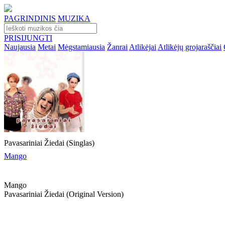
PAGRINDINIS
MUZIKA
PRISIJUNGTI
Naujausia
Metai
Mėgstamiausia
Žanrai
Atlikėjai
Atlikėjų grojaraščiai
Pavasariniai Žiedai (Singlas)
Mango
Mango
Pavasariniai Žiedai (original Version)