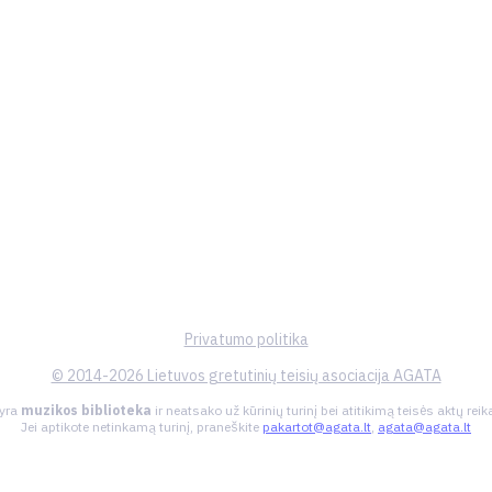
Privatumo politika
© 2014-2026 Lietuvos gretutinių teisių asociacija AGATA
 yra
muzikos biblioteka
ir neatsako už kūrinių turinį bei atitikimą teisės aktų re
Jei aptikote netinkamą turinį, praneškite
pakartot@agata.lt
,
agata@agata.lt