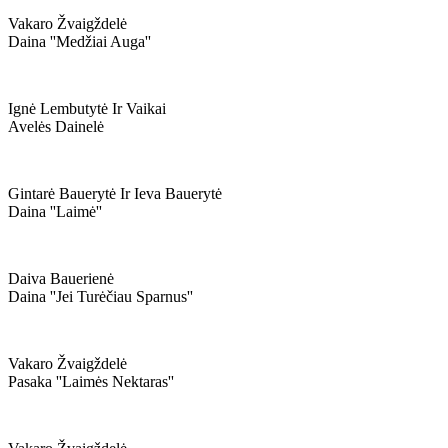
Vakaro Žvaigždelė
Daina ''medžiai Auga''
Ignė Lembutytė Ir Vaikai
Avelės Dainelė
Gintarė Bauerytė Ir Ieva Bauerytė
Daina ''laimė''
Daiva Bauerienė
Daina ''jei Turėčiau Sparnus''
Vakaro Žvaigždelė
Pasaka ''laimės Nektaras''