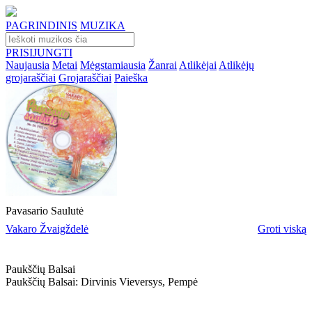
PAGRINDINIS
MUZIKA
PRISIJUNGTI
Naujausia
Metai
Mėgstamiausia
Žanrai
Atlikėjai
Atlikėjų
grojaraščiai
Grojaraščiai
Paieška
Pavasario Saulutė
Vakaro Žvaigždelė
Groti viską
Paukščių Balsai
Paukščių Balsai: Dirvinis Vieversys, Pempė