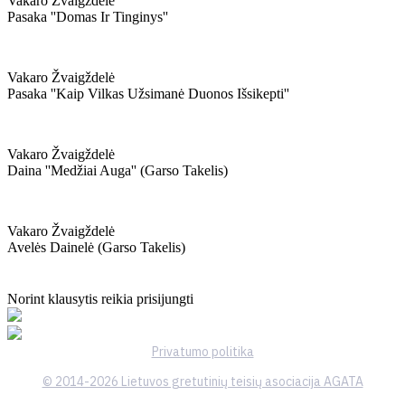
Vakaro Žvaigždelė
Pasaka ''domas Ir Tinginys''
Vakaro Žvaigždelė
Pasaka ''kaip Vilkas Užsimanė Duonos Išsikepti''
Vakaro Žvaigždelė
Daina ''medžiai Auga'' (garso Takelis)
Vakaro Žvaigždelė
Avelės Dainelė (garso Takelis)
Norint klausytis reikia prisijungti
Privatumo politika
© 2014-2026 Lietuvos gretutinių teisių asociacija AGATA