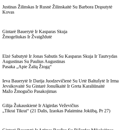
Justinas Žilinskas Ir Rusnė Žilinskaitė Su Barbora Drąsutytė
Kovas
Gintarė Bauerytė Ir Kasparas Skuja
Žmogeliukas Ir Žvaigždutė
Elzė Sabutytė Ir Jonas Sabutis Su Kasparas Skuja Ir Tautvydas
Augustinas Su Paulius Augustinas
Pasaka „apie Žalią Žiogą“
Ieva Bauerytė Ir Darija Juodzevičienė Su Urtė Baltušytė Ir Irma
Jevsikovaitė Su Gintarė Jonuškaitė Ir Greta Karaliūnaitė
Mažo Žmogučio Pasakojimas
Gilija Žukauskienė Ir Algirdas Veževičius
„tikrai Tikrai“ (21 Dalis, Izaokas Palaimina Jokūbą, Pr 27)