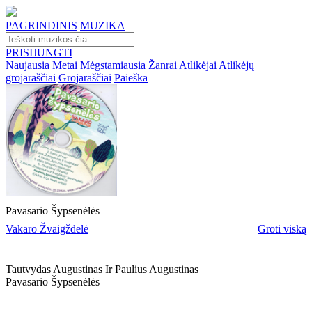
PAGRINDINIS
MUZIKA
PRISIJUNGTI
Naujausia
Metai
Mėgstamiausia
Žanrai
Atlikėjai
Atlikėjų
grojaraščiai
Grojaraščiai
Paieška
Pavasario Šypsenėlės
Vakaro Žvaigždelė
Groti viską
Tautvydas Augustinas Ir Paulius Augustinas
Pavasario Šypsenėlės