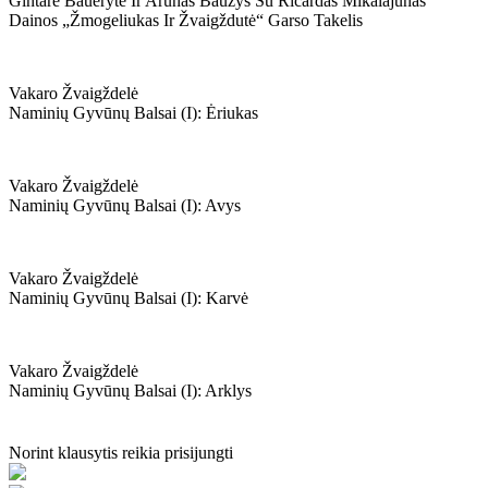
Gintarė Bauerytė Ir Arūnas Baužys Su Ričardas Mikalajūnas
Dainos „žmogeliukas Ir Žvaigždutė“ Garso Takelis
Vakaro Žvaigždelė
Naminių Gyvūnų Balsai (i): Ėriukas
Vakaro Žvaigždelė
Naminių Gyvūnų Balsai (i): Avys
Vakaro Žvaigždelė
Naminių Gyvūnų Balsai (i): Karvė
Vakaro Žvaigždelė
Naminių Gyvūnų Balsai (i): Arklys
Norint klausytis reikia prisijungti