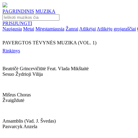
PAGRINDINIS
MUZIKA
PRISIJUNGTI
Naujausia
Metai
Mėgstamiausia
Žanrai
Atlikėjai
Atlikėjų grojaraščiai
PAVERGTOS TĖVYNĖS MUZIKA (VOL. 1)
Rinkinys
Beatričė Grincevičiūtė Feat. Vlada Mikštaitė
Sesuo Žydrioji Vilija
Mišrus Choras
Žvaigždutė
Ansamblis (vad. J. Švedas)
Pasvarcyk Anzela