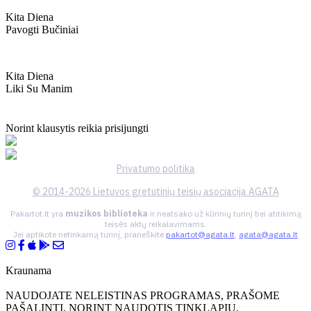
Kita Diena
Pavogti Bučiniai
Kita Diena
Liki Su Manim
Norint klausytis reikia prisijungti
Privatumo politika
© 2014-2026 Lietuvos gretutinių teisių asociacija AGATA
Pakartot.lt yra
muzikos biblioteka
ir neatsako už kūrinių turinį bei atitikimą
teisės aktų reikalavimams.
Jei aptikote netinkamą turinį, praneškite
pakartot@agata.lt
,
agata@agata.lt
Kraunama
NAUDOJATE NELEISTINAS PROGRAMAS, PRAŠOME
PAŠALINTI, NORINT NAUDOTIS TINKLAPIU.