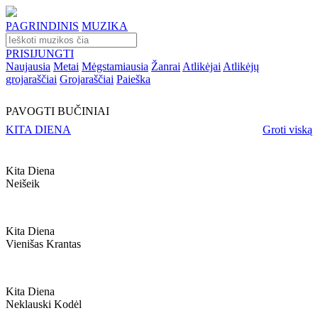
PAGRINDINIS
MUZIKA
PRISIJUNGTI
Naujausia
Metai
Mėgstamiausia
Žanrai
Atlikėjai
Atlikėjų
grojaraščiai
Grojaraščiai
Paieška
PAVOGTI BUČINIAI
KITA DIENA
Groti viską
Kita Diena
Neišeik
Kita Diena
Vienišas Krantas
Kita Diena
Neklauski Kodėl