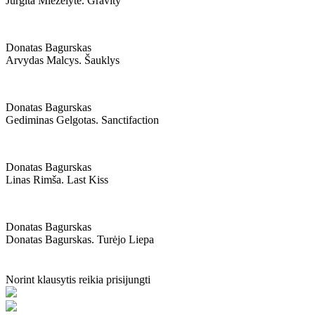
Jurgita Mieželytė. Gravity
Donatas Bagurskas
Arvydas Malcys. Šauklys
Donatas Bagurskas
Gediminas Gelgotas. Sanctifaction
Donatas Bagurskas
Linas Rimša. Last Kiss
Donatas Bagurskas
Donatas Bagurskas. Turėjo Liepa
Norint klausytis reikia prisijungti