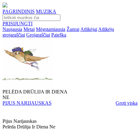
PAGRINDINIS
MUZIKA
PRISIJUNGTI
Naujausia
Metai
Mėgstamiausia
Žanrai
Atlikėjai
Atlikėjų
grojaraščiai
Grojaraščiai
Paieška
PELĖDA DRŪLIJA IR DIENA
NE
PIJUS NARIJAUSKAS
Groti viską
Pijus Narijauskas
Pelėda Drūlija Ir Diena Ne