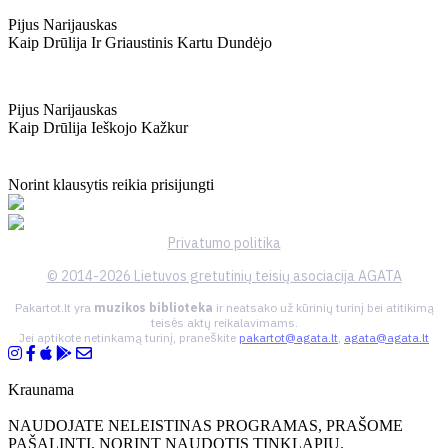
Pijus Narijauskas
Kaip Drūlija Ir Griaustinis Kartu Dundėjo
Pijus Narijauskas
Kaip Drūlija Ieškojo Kažkur
Norint klausytis reikia prisijungti
Privatumo politika
© 2014-2026 Lietuvos gretutinių teisių asociacija AGATA
Pakartot.lt yra
muzikos biblioteka
ir neatsako už kūrinių turinį bei atitikimą
teisės aktų reikalavimams.
Jei aptikote netinkamą turinį, praneškite
pakartot@agata.lt
,
agata@agata.lt
Kraunama
NAUDOJATE NELEISTINAS PROGRAMAS, PRAŠOME
PAŠALINTI, NORINT NAUDOTIS TINKLAPIU.