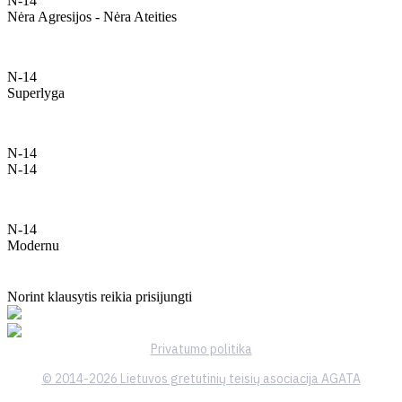
N-14
Nėra Agresijos - Nėra Ateities
N-14
Superlyga
N-14
N-14
N-14
Modernu
Norint klausytis reikia prisijungti
Privatumo politika
© 2014-2026 Lietuvos gretutinių teisių asociacija AGATA