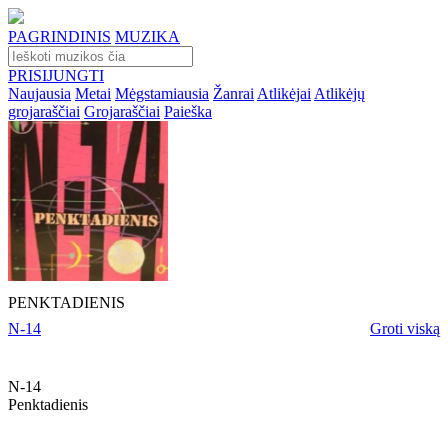
PAGRINDINIS
MUZIKA
PRISIJUNGTI
Naujausia
Metai
Mėgstamiausia
Žanrai
Atlikėjai
Atlikėjų
grojaraščiai
Grojaraščiai
Paieška
PENKTADIENIS
N-14
Groti viską
N-14
Penktadienis