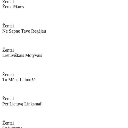
Žentai
Žemaičiams
Žentai
Ne Sapne Tave Regėjau
Žentai
Lietuviškais Motyvais
Žentai
Tu Mūsų Laimužė
Žentai
Per Lietuvą Linksmai!
Žentai