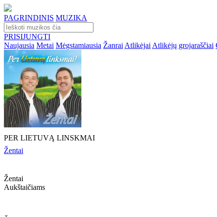
PAGRINDINIS
MUZIKA
PRISIJUNGTI
Naujausia
Metai
Mėgstamiausia
Žanrai
Atlikėjai
Atlikėjų grojaraščiai
PER LIETUVĄ LINSKMAI
Žentai
Žentai
Aukštaičiams