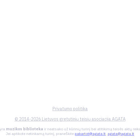
Privatumo politika
© 2014-2026 Lietuvos gretutinių teisių asociacija AGATA
 yra
muzikos biblioteka
ir neatsako už kūrinių turinį bei atitikimą teisės aktų re
Jei aptikote netinkamą turinį, praneškite
pakartot@agata.lt
,
agata@agata.lt