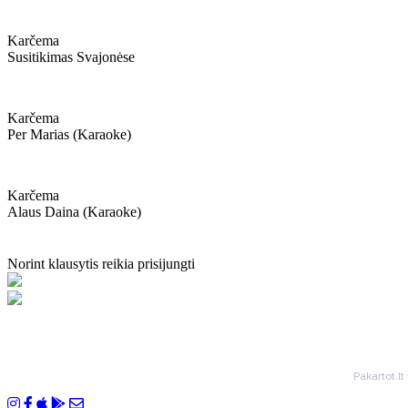
Karčema
Susitikimas Svajonėse
Karčema
Per Marias (karaoke)
Karčema
Alaus Daina (karaoke)
Norint klausytis reikia prisijungti
Pakartot.lt