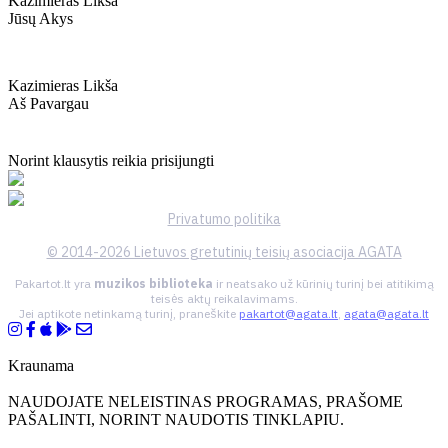
Kazimieras Likša
Jūsų Akys
Kazimieras Likša
Aš Pavargau
Norint klausytis reikia prisijungti
Privatumo politika
© 2014-2026 Lietuvos gretutinių teisių asociacija AGATA
Pakartot.lt yra
muzikos biblioteka
ir neatsako už kūrinių turinį bei atitikimą
teisės aktų reikalavimams.
Jei aptikote netinkamą turinį, praneškite
pakartot@agata.lt
,
agata@agata.lt
Kraunama
NAUDOJATE NELEISTINAS PROGRAMAS, PRAŠOME
PAŠALINTI, NORINT NAUDOTIS TINKLAPIU.