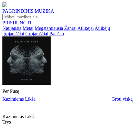
PAGRINDINIS
MUZIKA
PRISIJUNGTI
Naujausia
Metai
Mėgstamiausia
Žanrai
Atlikėjai
Atlikėjų
grojaraščiai
Grojaraščiai
Paieška
Per Pusę
Kazimieras Likša
Groti viską
Kazimieras Likša
Trys