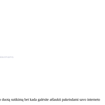
ikalavimams.
 duotą sutikimą bet kada galėsite atšaukti pakeisdami savo interneto