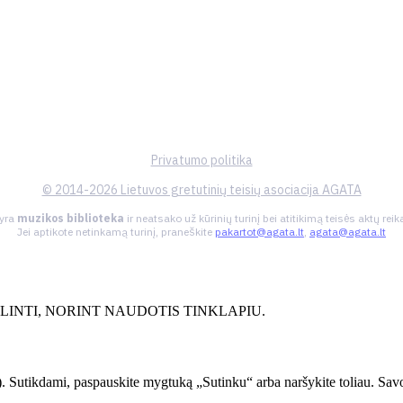
Privatumo politika
© 2014-2026 Lietuvos gretutinių teisių asociacija AGATA
 yra
muzikos biblioteka
ir neatsako už kūrinių turinį bei atitikimą teisės aktų re
Jei aptikote netinkamą turinį, praneškite
pakartot@agata.lt
,
agata@agata.lt
INTI, NORINT NAUDOTIS TINKLAPIU.
. Sutikdami, paspauskite mygtuką „Sutinku“ arba naršykite toliau. Savo