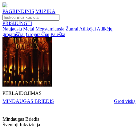
PAGRINDINIS
MUZIKA
PRISIJUNGTI
Naujausia
Metai
Mėgstamiausia
Žanrai
Atlikėjai
Atlikėjų
grojaraščiai
Grojaraščiai
Paieška
PERLAIDOJIMAS
MINDAUGAS BRIEDIS
Groti viską
Mindaugas Briedis
Šventoji Inkvizicija