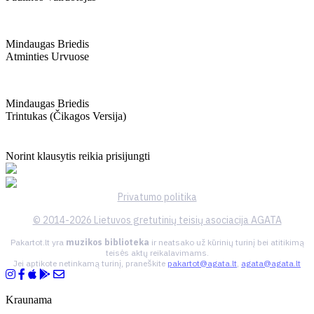
Mindaugas Briedis
Atminties Urvuose
Mindaugas Briedis
Trintukas (čikagos Versija)
Norint klausytis reikia prisijungti
Privatumo politika
© 2014-2026 Lietuvos gretutinių teisių asociacija AGATA
Pakartot.lt yra
muzikos biblioteka
ir neatsako už kūrinių turinį bei atitikimą
teisės aktų reikalavimams.
Jei aptikote netinkamą turinį, praneškite
pakartot@agata.lt
,
agata@agata.lt
Kraunama