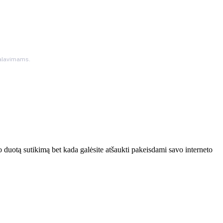
ikalavimams.
 duotą sutikimą bet kada galėsite atšaukti pakeisdami savo interneto