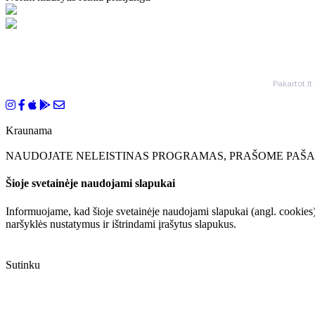
Pakartot.lt
Kraunama
NAUDOJATE NELEISTINAS PROGRAMAS, PRAŠOME PAŠAL
Šioje svetainėje naudojami slapukai
Informuojame, kad šioje svetainėje naudojami slapukai (angl. cookies)
naršyklės nustatymus ir ištrindami įrašytus slapukus.
Sutinku