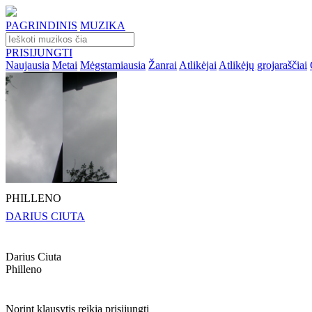
PAGRINDINIS
MUZIKA
PRISIJUNGTI
Naujausia
Metai
Mėgstamiausia
Žanrai
Atlikėjai
Atlikėjų grojaraščiai
PHILLENO
DARIUS CIUTA
Darius Ciuta
Philleno
Norint klausytis reikia prisijungti