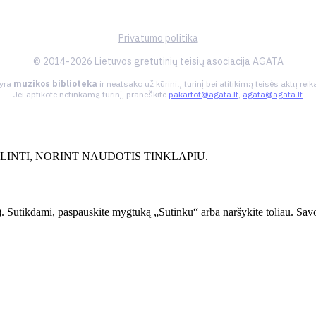
Privatumo politika
© 2014-2026 Lietuvos gretutinių teisių asociacija AGATA
 yra
muzikos biblioteka
ir neatsako už kūrinių turinį bei atitikimą teisės aktų re
Jei aptikote netinkamą turinį, praneškite
pakartot@agata.lt
,
agata@agata.lt
INTI, NORINT NAUDOTIS TINKLAPIU.
. Sutikdami, paspauskite mygtuką „Sutinku“ arba naršykite toliau. Savo