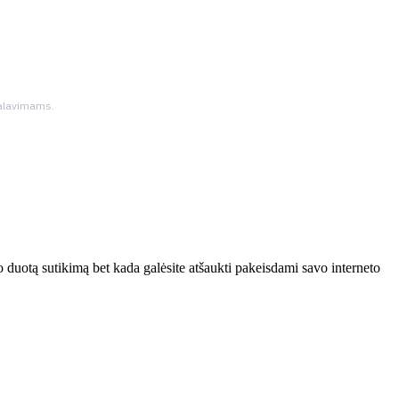
ikalavimams.
 duotą sutikimą bet kada galėsite atšaukti pakeisdami savo interneto