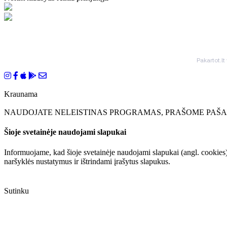
Pakartot.lt
Kraunama
NAUDOJATE NELEISTINAS PROGRAMAS, PRAŠOME PAŠAL
Šioje svetainėje naudojami slapukai
Informuojame, kad šioje svetainėje naudojami slapukai (angl. cookies)
naršyklės nustatymus ir ištrindami įrašytus slapukus.
Sutinku