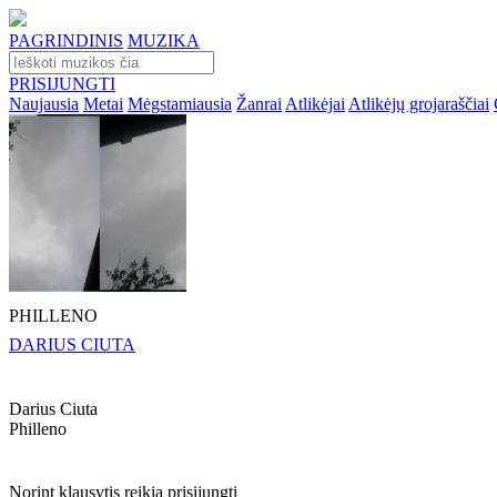
PAGRINDINIS
MUZIKA
PRISIJUNGTI
Naujausia
Metai
Mėgstamiausia
Žanrai
Atlikėjai
Atlikėjų grojaraščiai
PHILLENO
DARIUS CIUTA
Darius Ciuta
Philleno
Norint klausytis reikia prisijungti