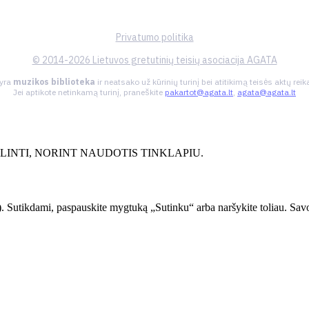
Privatumo politika
© 2014-2026 Lietuvos gretutinių teisių asociacija AGATA
 yra
muzikos biblioteka
ir neatsako už kūrinių turinį bei atitikimą teisės aktų re
Jei aptikote netinkamą turinį, praneškite
pakartot@agata.lt
,
agata@agata.lt
INTI, NORINT NAUDOTIS TINKLAPIU.
. Sutikdami, paspauskite mygtuką „Sutinku“ arba naršykite toliau. Savo