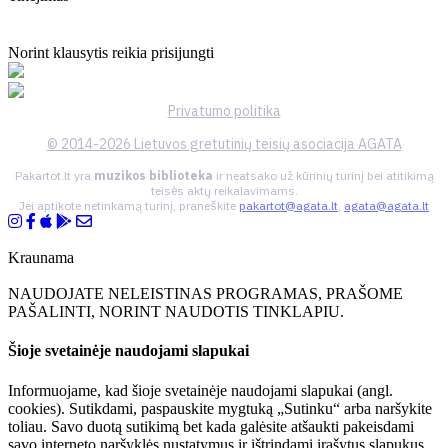
Norint klausytis reikia prisijungti
Privatumo politika
© 2014-2026 Lietuvos gretutinių teisių asociacija AGATA
Pakartot.lt yra
muzikos biblioteka
ir neatsako už kūrinių turinį bei atitikimą
teisės aktų reikalavimams.
Jei aptikote netinkamą turinį, praneškite
pakartot@agata.lt
,
agata@agata.lt
Kraunama
NAUDOJATE NELEISTINAS PROGRAMAS, PRAŠOME
PAŠALINTI, NORINT NAUDOTIS TINKLAPIU.
Šioje svetainėje naudojami slapukai
Informuojame, kad šioje svetainėje naudojami slapukai (angl.
cookies). Sutikdami, paspauskite mygtuką „Sutinku“ arba naršykite
toliau. Savo duotą sutikimą bet kada galėsite atšaukti pakeisdami
savo interneto naršyklės nustatymus ir ištrindami įrašytus slapukus.