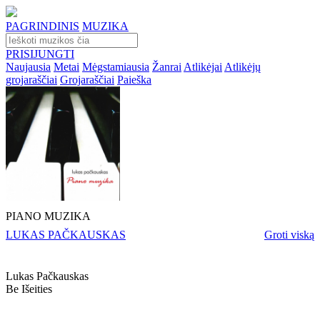
PAGRINDINIS
MUZIKA
PRISIJUNGTI
Naujausia
Metai
Mėgstamiausia
Žanrai
Atlikėjai
Atlikėjų
grojaraščiai
Grojaraščiai
Paieška
PIANO MUZIKA
LUKAS PAČKAUSKAS
Groti viską
Lukas Pačkauskas
Be Išeities