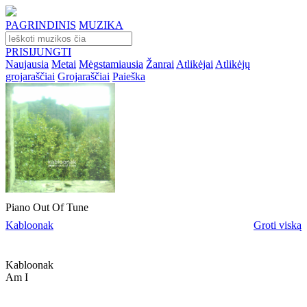
PAGRINDINIS
MUZIKA
PRISIJUNGTI
Naujausia
Metai
Mėgstamiausia
Žanrai
Atlikėjai
Atlikėjų
grojaraščiai
Grojaraščiai
Paieška
Piano Out Of Tune
Kabloonak
Groti viską
Kabloonak
Am I