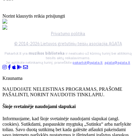
Norint klausytis reikia prisijungti
Privatumo politika
© 2014-2026 Lietuvos gretutinių teisių asociacija AGATA
Pakartot.lt yra
muzikos biblioteka
ir neatsako už kūrinių turinį bei atitikimą
teisės aktų reikalavimams.
Jei aptikote netinkamą turinį, praneškite
pakartot@agata.lt
,
agata@agata.lt
Kraunama
NAUDOJATE NELEISTINAS PROGRAMAS, PRAŠOME
PAŠALINTI, NORINT NAUDOTIS TINKLAPIU.
Šioje svetainėje naudojami slapukai
Informuojame, kad šioje svetainėje naudojami slapukai (angl.
cookies). Sutikdami, paspauskite mygtuką „Sutinku“ arba naršykite
toliau. Savo duotą sutikimą bet kada galėsite atšaukti pakeisdami
savo interneto naršyklės nustatymus ir ištrindami įrašytus slapukus.