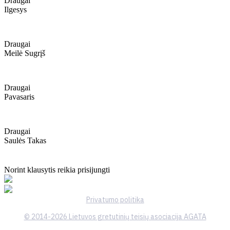
Draugai
Ilgesys
Draugai
Meilė Sugrįš
Draugai
Pavasaris
Draugai
Saulės Takas
Norint klausytis reikia prisijungti
Privatumo politika
© 2014-2026 Lietuvos gretutinių teisių asociacija AGATA