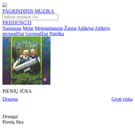
PAGRINDINIS
MUZIKA
PRISIJUNGTI
Naujausia
Metai
Mėgstamiausia
Žanrai
Atlikėjai
Atlikėjų
grojaraščiai
Grojaraščiai
Paieška
PIENIŲ JŪRA
Draugai
Groti viską
Draugai
Pienių Jūra