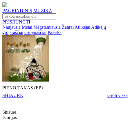
PAGRINDINIS
MUZIKA
PRISIJUNGTI
Naujausia
Metai
Mėgstamiausia
Žanrai
Atlikėjai
Atlikėjų
grojaraščiai
Grojaraščiai
Paieška
PIENO TAKAS (EP)
SHIAURE
Groti viską
Shiaure
Istorijos