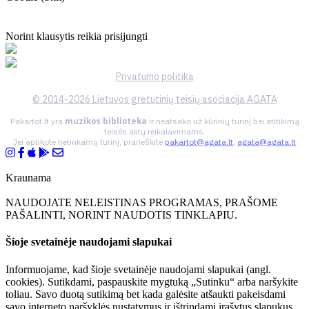
Norint klausytis reikia prisijungti
Privatumo politika
© 2014-2026 Lietuvos gretutinių teisių asociacija AGATA
Pakartot.lt yra
muzikos biblioteka
ir neatsako už kūrinių turinį bei atitikimą
teisės aktų reikalavimams.
Jei aptikote netinkamą turinį, praneškite
pakartot@agata.lt
,
agata@agata.lt
Kraunama
NAUDOJATE NELEISTINAS PROGRAMAS, PRAŠOME
PAŠALINTI, NORINT NAUDOTIS TINKLAPIU.
Šioje svetainėje naudojami slapukai
Informuojame, kad šioje svetainėje naudojami slapukai (angl.
cookies). Sutikdami, paspauskite mygtuką „Sutinku“ arba naršykite
toliau. Savo duotą sutikimą bet kada galėsite atšaukti pakeisdami
savo interneto naršyklės nustatymus ir ištrindami įrašytus slapukus.