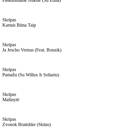
Paskutiniame Aukšte (su Edita)
Skripas
Kartais Būna Taip
Skripas
Ja Jescho Vernus (feat. Bonzik)
Skripas
Pamažu (su Willux Ir Soliariu)
Skripas
Mašinytė
Skripas
Zvonok Bratishke (skitas)