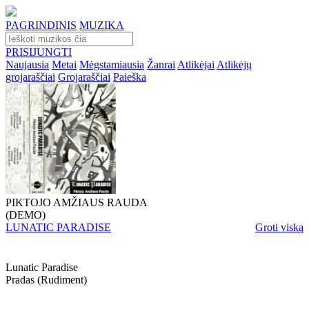
PAGRINDINIS
MUZIKA
PRISIJUNGTI
Naujausia
Metai
Mėgstamiausia
Žanrai
Atlikėjai
Atlikėjų
grojaraščiai
Grojaraščiai
Paieška
PIKTOJO AMŽIAUS RAUDA
(DEMO)
LUNATIC PARADISE
Groti viską
Lunatic Paradise
Pradas (rudiment)