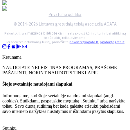
Privatumo politika
© 2014-2026 Lietuvos gretutinių teisių asociacija AGATA
Pakartot.lt yra
muzikos biblioteka
ir neatsako už kūrinių turinį bei atitikimą
teisės aktų reikalavimams.
Jei aptikote netinkamą turinį, praneškite
pakartot@agata.lt
,
agata@agata.lt
Kraunama
NAUDOJATE NELEISTINAS PROGRAMAS, PRAŠOME
PAŠALINTI, NORINT NAUDOTIS TINKLAPIU.
Šioje svetainėje naudojami slapukai
Informuojame, kad šioje svetainėje naudojami slapukai (angl.
cookies). Sutikdami, paspauskite mygtuką „Sutinku“ arba naršykite
toliau. Savo duotą sutikimą bet kada galėsite atšaukti pakeisdami
savo interneto naršyklės nustatymus ir ištrindami įrašytus slapukus.
Sutinku