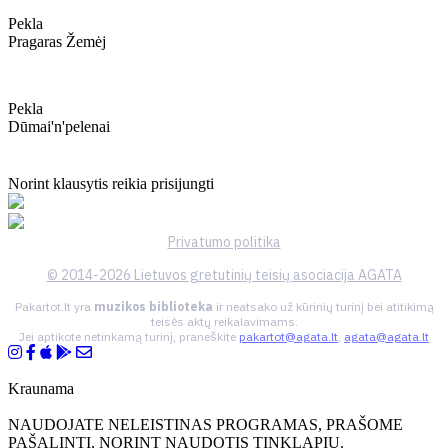
Pekla
Pragaras Žemėj
Pekla
Dūmai'n'pelenai
Norint klausytis reikia prisijungti
Privatumo politika
© 2014-2026 Lietuvos gretutinių teisių asociacija AGATA
Pakartot.lt yra
muzikos biblioteka
ir neatsako už kūrinių turinį bei atitikimą
teisės aktų reikalavimams.
Jei aptikote netinkamą turinį, praneškite
pakartot@agata.lt
,
agata@agata.lt
Kraunama
NAUDOJATE NELEISTINAS PROGRAMAS, PRAŠOME
PAŠALINTI, NORINT NAUDOTIS TINKLAPIU.