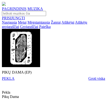
PAGRINDINIS
MUZIKA
PRISIJUNGTI
Naujausia
Metai
Mėgstamiausia
Žanrai
Atlikėjai
Atlikėjų
grojaraščiai
Grojaraščiai
Paieška
PIKŲ DAMA (EP)
PEKLA
Groti viską
Pekla
Pikų Dama