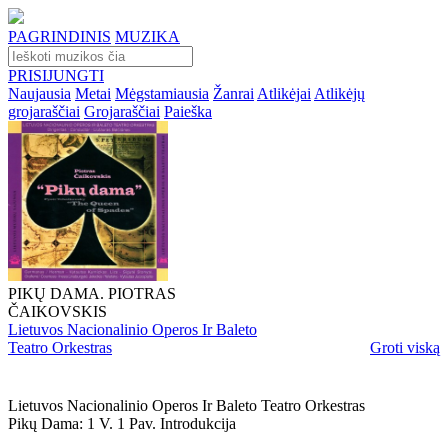
PAGRINDINIS
MUZIKA
PRISIJUNGTI
Naujausia
Metai
Mėgstamiausia
Žanrai
Atlikėjai
Atlikėjų
grojaraščiai
Grojaraščiai
Paieška
PIKŲ DAMA. PIOTRAS
ČAIKOVSKIS
Lietuvos Nacionalinio Operos Ir Baleto
Teatro Orkestras
Groti viską
Lietuvos Nacionalinio Operos Ir Baleto Teatro Orkestras
Pikų Dama: 1 V. 1 Pav. Introdukcija