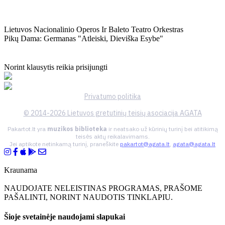
Lietuvos Nacionalinio Operos Ir Baleto Teatro Orkestras
Pikų Dama: Germanas "atleiski, Dieviška Esybe"
Norint klausytis reikia prisijungti
Privatumo politika
© 2014-2026 Lietuvos gretutinių teisių asociacija AGATA
Pakartot.lt yra
muzikos biblioteka
ir neatsako už kūrinių turinį bei atitikimą
teisės aktų reikalavimams.
Jei aptikote netinkamą turinį, praneškite
pakartot@agata.lt
,
agata@agata.lt
Kraunama
NAUDOJATE NELEISTINAS PROGRAMAS, PRAŠOME
PAŠALINTI, NORINT NAUDOTIS TINKLAPIU.
Šioje svetainėje naudojami slapukai