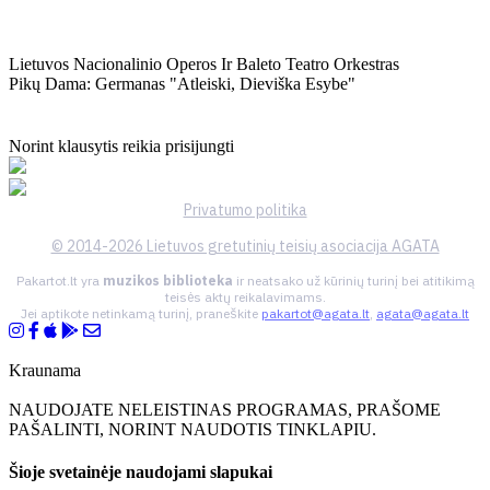
Lietuvos Nacionalinio Operos Ir Baleto Teatro Orkestras
Pikų Dama: Germanas "atleiski, Dieviška Esybe"
Norint klausytis reikia prisijungti
Privatumo politika
© 2014-2026 Lietuvos gretutinių teisių asociacija AGATA
Pakartot.lt yra
muzikos biblioteka
ir neatsako už kūrinių turinį bei atitikimą
teisės aktų reikalavimams.
Jei aptikote netinkamą turinį, praneškite
pakartot@agata.lt
,
agata@agata.lt
Kraunama
NAUDOJATE NELEISTINAS PROGRAMAS, PRAŠOME
PAŠALINTI, NORINT NAUDOTIS TINKLAPIU.
Šioje svetainėje naudojami slapukai