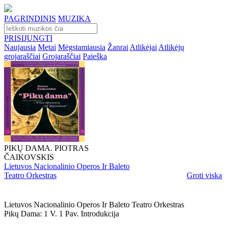
PAGRINDINIS
MUZIKA
PRISIJUNGTI
Naujausia
Metai
Mėgstamiausia
Žanrai
Atlikėjai
Atlikėjų
grojaraščiai
Grojaraščiai
Paieška
PIKŲ DAMA. PIOTRAS
ČAIKOVSKIS
Lietuvos Nacionalinio Operos Ir Baleto
Teatro Orkestras
Groti viską
Lietuvos Nacionalinio Operos Ir Baleto Teatro Orkestras
Pikų Dama: 1 V. 1 Pav. Introdukcija