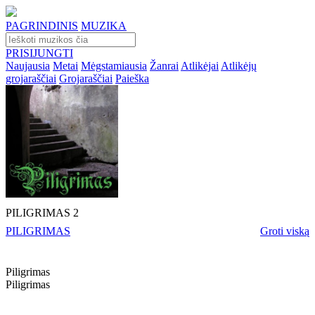
PAGRINDINIS
MUZIKA
PRISIJUNGTI
Naujausia
Metai
Mėgstamiausia
Žanrai
Atlikėjai
Atlikėjų
grojaraščiai
Grojaraščiai
Paieška
PILIGRIMAS 2
PILIGRIMAS
Groti viską
Piligrimas
Piligrimas