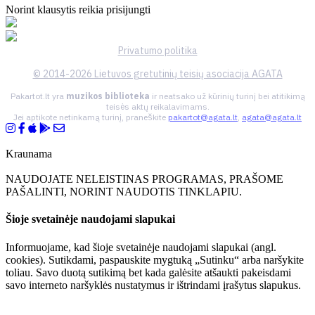
Norint klausytis reikia prisijungti
Privatumo politika
© 2014-2026 Lietuvos gretutinių teisių asociacija AGATA
Pakartot.lt yra
muzikos biblioteka
ir neatsako už kūrinių turinį bei atitikimą
teisės aktų reikalavimams.
Jei aptikote netinkamą turinį, praneškite
pakartot@agata.lt
,
agata@agata.lt
Kraunama
NAUDOJATE NELEISTINAS PROGRAMAS, PRAŠOME
PAŠALINTI, NORINT NAUDOTIS TINKLAPIU.
Šioje svetainėje naudojami slapukai
Informuojame, kad šioje svetainėje naudojami slapukai (angl.
cookies). Sutikdami, paspauskite mygtuką „Sutinku“ arba naršykite
toliau. Savo duotą sutikimą bet kada galėsite atšaukti pakeisdami
savo interneto naršyklės nustatymus ir ištrindami įrašytus slapukus.