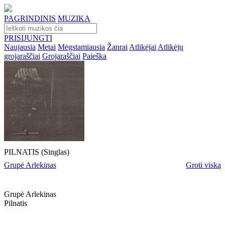
PAGRINDINIS
MUZIKA
PRISIJUNGTI
Naujausia
Metai
Mėgstamiausia
Žanrai
Atlikėjai
Atlikėjų
grojaraščiai
Grojaraščiai
Paieška
PILNATIS (Singlas)
Grupė Arlekinas
Groti viską
Grupė Arlekinas
Pilnatis