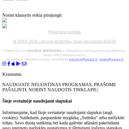
Norint klausytis reikia prisijungti
Privatumo politika
© 2014-2026 Lietuvos gretutinių teisių asociacija AGATA
Pakartot.lt yra
muzikos biblioteka
ir neatsako už kūrinių turinį bei atitikimą
teisės aktų reikalavimams.
Jei aptikote netinkamą turinį, praneškite
pakartot@agata.lt
,
agata@agata.lt
Kraunama
NAUDOJATE NELEISTINAS PROGRAMAS, PRAŠOME
PAŠALINTI, NORINT NAUDOTIS TINKLAPIU.
Šioje svetainėje naudojami slapukai
Informuojame, kad šioje svetainėje naudojami slapukai (angl.
cookies). Sutikdami, paspauskite mygtuką „Sutinku“ arba naršykite
toliau. Savo duotą sutikimą bet kada galėsite atšaukti pakeisdami
savo interneto naršyklės nustatymus ir ištrindami įrašytus slapukus.