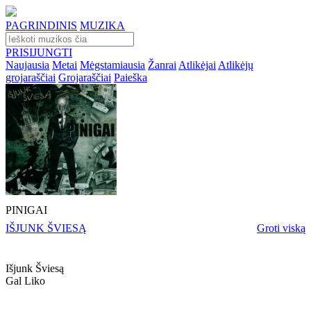
PAGRINDINIS
MUZIKA
PRISIJUNGTI
Naujausia
Metai
Mėgstamiausia
Žanrai
Atlikėjai
Atlikėjų
grojaraščiai
Grojaraščiai
Paieška
PINIGAI
IŠJUNK ŠVIESĄ
Groti viską
Išjunk Šviesą
Gal Liko