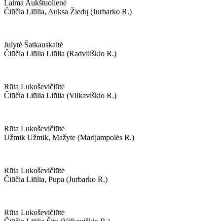
Laima Aukštuolienė
Čiūčia Liūlia, Auksa Žiedų (jurbarko R.)
Julytė Šatkauskaitė
Čiūčia Liūlia Liūlia (radviliškio R.)
Rūta Lukoševičiūtė
Čiūčia Liūlia Liūlia (vilkaviškio R.)
Rūta Lukoševičiūtė
Užmik Užmik, Mažyte (marijampolės R.)
Rūta Lukoševičiūtė
Čiūčia Liūlia, Pupa (jurbarko R.)
Rūta Lukoševičiūtė