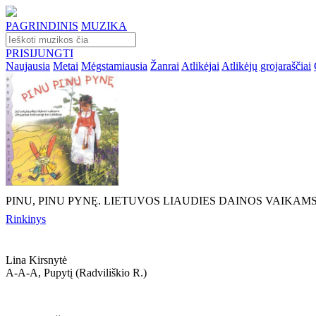
PAGRINDINIS
MUZIKA
PRISIJUNGTI
Naujausia
Metai
Mėgstamiausia
Žanrai
Atlikėjai
Atlikėjų grojaraščiai
PINU, PINU PYNĘ. LIETUVOS LIAUDIES DAINOS VAIKAM
Rinkinys
Lina Kirsnytė
A-A-A, Pupytį (radviliškio R.)