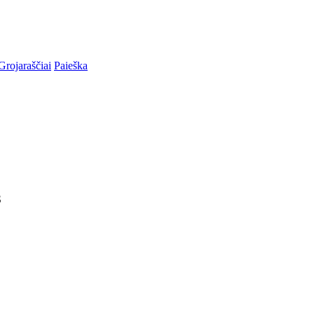
Grojaraščiai
Paieška
S