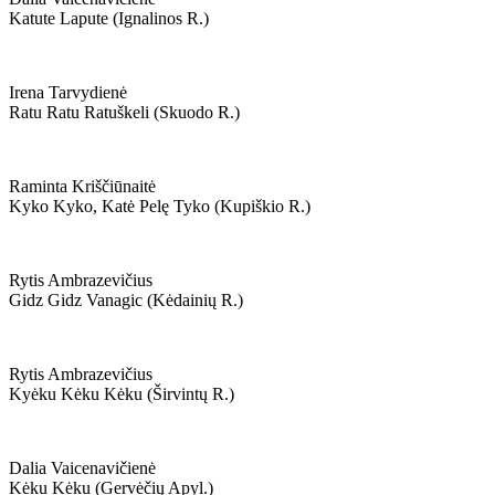
Katute Lapute (ignalinos R.)
Irena Tarvydienė
Ratu Ratu Ratuškeli (skuodo R.)
Raminta Kriščiūnaitė
Kyko Kyko, Katė Pelę Tyko (kupiškio R.)
Rytis Ambrazevičius
Gidz Gidz Vanagic (kėdainių R.)
Rytis Ambrazevičius
Kyėku Kėku Kėku (širvintų R.)
Dalia Vaicenavičienė
Kėku Kėku (gervėčių Apyl.)