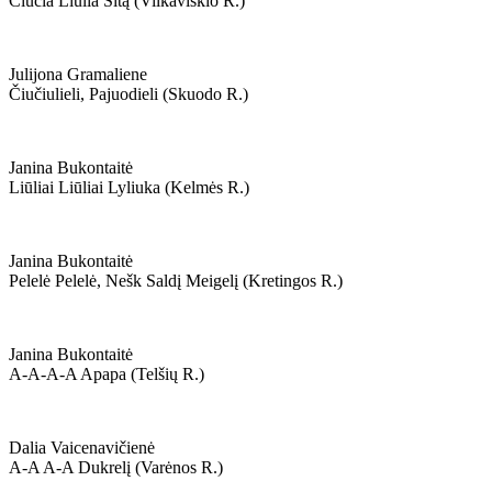
Čiūčia Liūlia Šitą (vilkaviškio R.)
Julijona Gramaliene
Čiučiulieli, Pajuodieli (skuodo R.)
Janina Bukontaitė
Liūliai Liūliai Lyliuka (kelmės R.)
Janina Bukontaitė
Pelelė Pelelė, Nešk Saldį Meigelį (kretingos R.)
Janina Bukontaitė
A-A-A-A Apapa (telšių R.)
Dalia Vaicenavičienė
A-A A-A Dukrelį (varėnos R.)