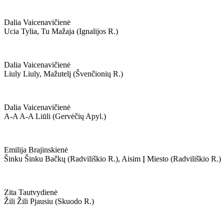
Dalia Vaicenavičienė
Ucia Tylia, Tu Mažaja (ignalijos R.)
Dalia Vaicenavičienė
Liuly Liuly, Mažutelį (švenčionių R.)
Dalia Vaicenavičienė
A-A A-A Liūli (gervėčių Apyl.)
Emilija Brajinskienė
Šinku Šinku Bačkų (radviliškio R.), Aisim Į Miesto (radviliškio R.)
Zita Tautvydienė
Žili Žili Pjausiu (skuodo R.)