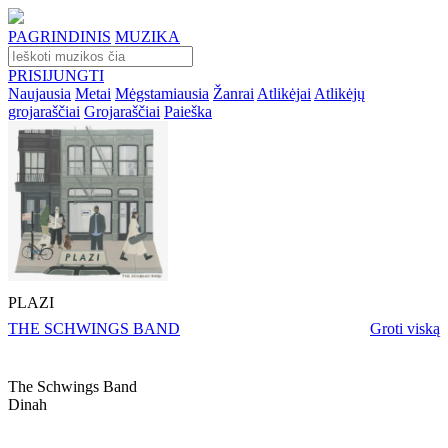
PAGRINDINIS
MUZIKA
PRISIJUNGTI
Naujausia
Metai
Mėgstamiausia
Žanrai
Atlikėjai
Atlikėjų
grojaraščiai
Grojaraščiai
Paieška
PLAZI
THE SCHWINGS BAND
Groti viską
The Schwings Band
Dinah