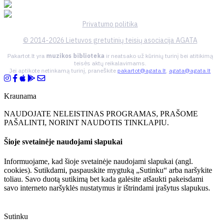
Privatumo politika
© 2014-2026 Lietuvos gretutinių teisių asociacija AGATA
Pakartot.lt yra
muzikos biblioteka
ir neatsako už kūrinių turinį bei atitikimą
teisės aktų reikalavimams.
Jei aptikote netinkamą turinį, praneškite
pakartot@agata.lt
,
agata@agata.lt
Kraunama
NAUDOJATE NELEISTINAS PROGRAMAS, PRAŠOME
PAŠALINTI, NORINT NAUDOTIS TINKLAPIU.
Šioje svetainėje naudojami slapukai
Informuojame, kad šioje svetainėje naudojami slapukai (angl.
cookies). Sutikdami, paspauskite mygtuką „Sutinku“ arba naršykite
toliau. Savo duotą sutikimą bet kada galėsite atšaukti pakeisdami
savo interneto naršyklės nustatymus ir ištrindami įrašytus slapukus.
Sutinku