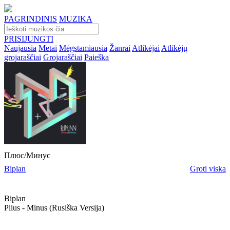
PAGRINDINIS
MUZIKA
PRISIJUNGTI
Naujausia
Metai
Mėgstamiausia
Žanrai
Atlikėjai
Atlikėjų
grojaraščiai
Grojaraščiai
Paieška
Плюс/Минус
Biplan
Groti viską
Biplan
Plius - Minus (rusiška Versija)