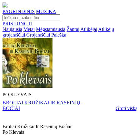
PAGRINDINIS
MUZIKA
PRISIJUNGTI
Naujausia
Metai
Mėgstamiausia
Žanrai
Atlikėjai
Atlikėjų
grojaraščiai
Grojaraščiai
Paieška
PO KLEVAIS
BROLIAI KRUŽIKAI IR RASEINIŲ
BOČIAI
Groti viską
Broliai Kružikai Ir Raseinių Bočiai
Po Klevais