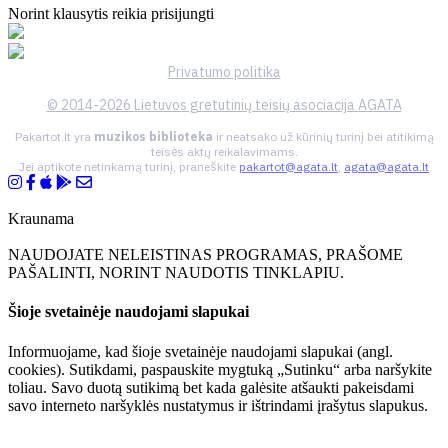
Norint klausytis reikia prisijungti
Privatumo politika
© 2014-2026 Lietuvos gretutinių teisių asociacija AGATA
Pakartot.lt yra
muzikos biblioteka
ir neatsako už kūrinių turinį bei atitikimą
teisės aktų reikalavimams.
Jei aptikote netinkamą turinį, praneškite
pakartot@agata.lt
,
agata@agata.lt
Kraunama
NAUDOJATE NELEISTINAS PROGRAMAS, PRAŠOME
PAŠALINTI, NORINT NAUDOTIS TINKLAPIU.
Šioje svetainėje naudojami slapukai
Informuojame, kad šioje svetainėje naudojami slapukai (angl.
cookies). Sutikdami, paspauskite mygtuką „Sutinku“ arba naršykite
toliau. Savo duotą sutikimą bet kada galėsite atšaukti pakeisdami
savo interneto naršyklės nustatymus ir ištrindami įrašytus slapukus.