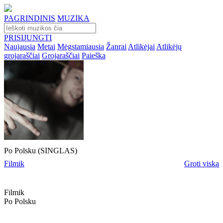
PAGRINDINIS
MUZIKA
PRISIJUNGTI
Naujausia
Metai
Mėgstamiausia
Žanrai
Atlikėjai
Atlikėjų
grojaraščiai
Grojaraščiai
Paieška
Po Polsku (SINGLAS)
Filmik
Groti viską
Filmik
Po Polsku